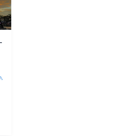
一
n
,