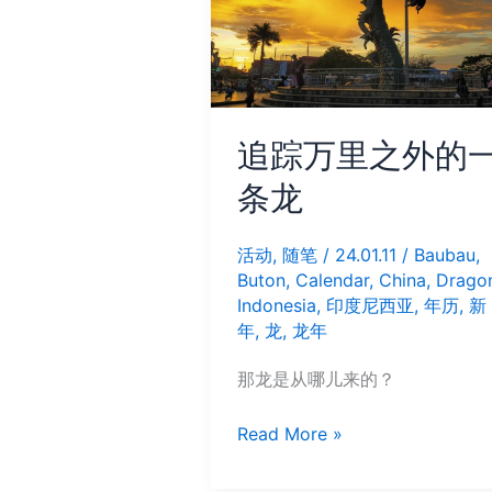
追踪万里之外的
条龙
活动
,
随笔
/
24.01.11
/
Baubau
,
Buton
,
Calendar
,
China
,
Drago
Indonesia
,
印度尼西亚
,
年历
,
新
年
,
龙
,
龙年
那龙是从哪儿来的？
追
Read More »
踪
万