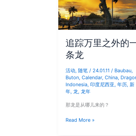
追踪万里之外的
条龙
活动
,
随笔
/
24.01.11
/
Baubau
,
Buton
,
Calendar
,
China
,
Drago
Indonesia
,
印度尼西亚
,
年历
,
新
年
,
龙
,
龙年
那龙是从哪儿来的？
追
Read More »
踪
万