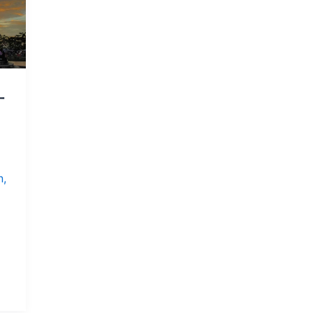
一
n
,