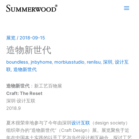
跳
至
内
容
展览
/
2018-09-15
造物新世代
boundless
,
jnbyhome
,
morbiusstudio
,
renlisu
,
深圳
,
设计互
联
,
造物新世代
造物新世代
：新工艺百物展
Craft: The Reset
深圳·设计互联
2018.9
夏木很荣幸地参与了今年由深圳
设计互联
（design society）
组织举办的“造物新世代”（Craft Design）展。展览聚焦于近
年在中国本土实践的以手工艺与当代设计相互融合，探讨工艺