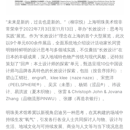
“未来是新的，过去也是新的。”（柳宗悦）上海明珠美术馆非
常荣幸于2022年7月3日至11月13日，举办“长效设计：思考与
实践”展览。作为“长效设计”理念在上海的首个大型展览，此次
以9个单元600余件展品，全面系统地介绍设计活动家长冈贤
明独特鲜明的设计思考与多领域实践，不仅囊括“长效设计”在
日本的丰硕成果，深入地域特色物产传统与现代风貌，还特别
策划了“回声：本土设计师的探索”单元，甄选呈现10位中国设
计师与品牌各具特色的长效设计探索，包括（按音序排列）：
碧山工销社、engraft、klee klee（naze naze）、宋悠洋
（PEELSPHERE®）、吴滨（未墨）、杨韬（涩品®）、祎设
计、易洪波（夏木织物）、张雷 & Christoph John & Jovana
Zhang（品物流形PINWU）、张娜（再造衣银行）。
明珠美术馆希冀以新视角启迪另一种思考，在其构建的场域中
持续生发“氧气”，引发各行各业人士共同探讨人与物、设计与
生活、地域文化与可持续发展、商业与人文等与当下境况息息