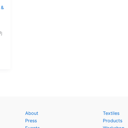
 &
的
About
Textiles
Press
Products