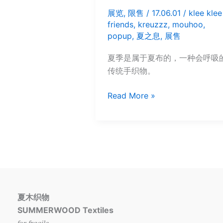
展览
,
限售
/
17.06.01
/
klee klee
friends
,
kreuzzz
,
mouhoo
,
popup
,
夏之息
,
展售
夏季是属于夏布的，一种会呼吸
传统手织物。
夏
Read More »
之
息
夏木织物
SUMMERWOOD Textiles