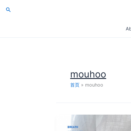
跳
搜
至
索
内
容
A
mouhoo
首页
mouhoo