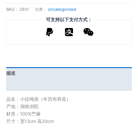
绳
SKU：
ZB01
分类：
Uncategorized
袋
可支持以下支付方式：
（年
历
布
再
造）
数
量
描述
用户评价 (0)
品名：小拉绳袋（年历布再造）
产地：湖南浏阳
材质：100%苎麻
尺寸：宽13cm 高20cm