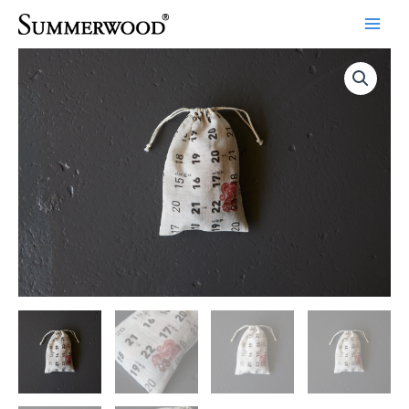
跳
绳
至
袋
内
（年
容
历
布
再
造）
数
量