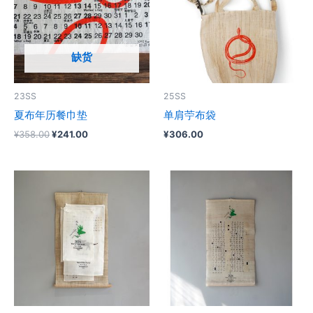
缺货
23SS
25SS
夏布年历餐巾垫
单肩苧布袋
原
当
¥
358.00
¥
241.00
¥
306.00
价
前
为：
价
¥358.00。
格
为：
¥241.00。