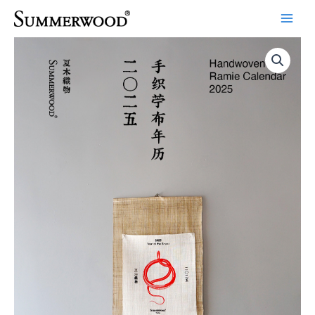
跳
至
内
容