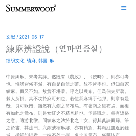
跳
至
内
容
文献
/
2021-06-17
練麻辨證說（연마변증설）
绩织文化
,
绩麻
,
韩国
,
麻
中原緝麻。未考其詳。然旣有《農政》、《授時》。則亦可考
也。惟我習俗不然。有自是自信之癖。故不肯學也。但知自家
績麻。而又不如。故麁不堪著。呼之以農布。但爲佃夫所著。
棘人所掛。其不功於麻可知也。若使我麻緝于他邦。則寧有是
哉。良可歎惜。雖然有六鎭之筒布焉。有嶺南之細布焉。而復
有如此之麁布。則是女紅之不精且粗也。予嘗嘅之。每有矯俗
之意。適游北徼。問績麻之法於北之士女。得其眞訣而歸。筆
之於書。其法曰。六鎭號稱麻鄕。亦有精麁。其精紅無過於鍾
城。極細如綃者。一端不盈一握。名之以筒布。俗稱鉢布。