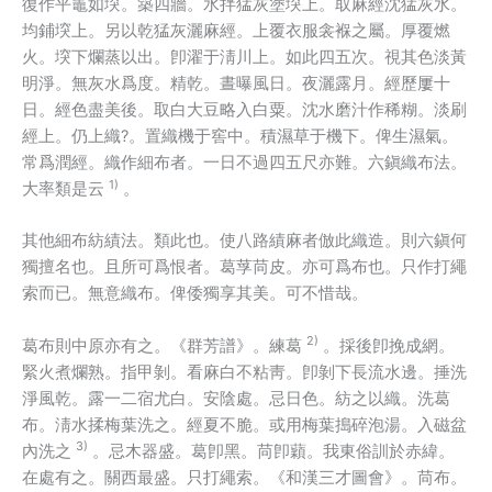
復作平竈如堗。築四牆。水拌猛灰塗堗上。取麻經沈猛灰水。
均鋪堗上。另以乾猛灰灑麻經。上覆衣服衾褓之屬。厚覆燃
火。堗下爛蒸以出。卽濯于淸川上。如此四五次。視其色淡黃
明淨。無灰水爲度。精乾。晝曝風日。夜灑露月。經歷屢十
日。經色盡美後。取白大豆略入白粟。沈水磨汁作稀糊。淡刷
經上。仍上織?。置織機于窖中。積濕草于機下。俾生濕氣。
常爲潤經。織作細布者。一日不過四五尺亦難。六鎭織布法。
1)
大率類是云
。
其他細布紡績法。類此也。使八路績麻者倣此織造。則六鎭何
獨擅名也。且所可爲恨者。葛莩苘皮。亦可爲布也。只作打繩
索而已。無意織布。俾倭獨享其美。可不惜哉。
2)
葛布則中原亦有之。《群芳譜》。練葛
。採後卽挽成網。
緊火煮爛熟。指甲剝。看麻白不粘靑。卽剝下長流水邊。捶洗
淨風乾。露一二宿尤白。安陰處。忌日色。紡之以織。洗葛
布。淸水揉梅葉洗之。經夏不脆。或用梅葉搗碎泡湯。入磁盆
3)
內洗之
。忌木器盛。葛卽黑。苘卽蘔。我東俗訓於赤緯。
在處有之。關西最盛。只打繩索。《和漢三才圖會》。苘布。