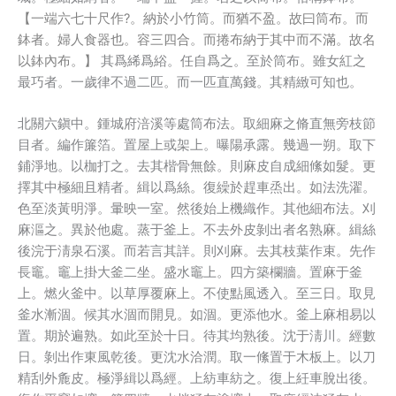
【一端六七十尺作?。納於小竹筒。而猶不盈。故曰筒布。而
鉢者。婦人食器也。容三四合。而捲布納于其中而不滿。故名
以鉢內布。】
其爲絺爲綌。任自爲之。至於筒布。雖女紅之
最巧者。一歲律不過二匹。而一匹直萬錢。其精緻可知也。
北關六鎭中。鍾城府涪溪等處筒布法。取細麻之脩直無旁枝節
目者。編作簾箔。置屋上或架上。曝陽承露。幾過一朔。取下
鋪淨地。以枷打之。去其楷骨無餘。則麻皮自成細絛如髮。更
擇其中極細且精者。緝以爲絲。復繰於趕車烝出。如法洗濯。
色至淡黃明淨。暈映一室。然後始上機織作。其他細布法。刈
麻漚之。異於他處。蒸于釜上。不去外皮剝出者名熟麻。緝絲
後浣于淸泉石溪。而若言其詳。則刈麻。去其枝葉作束。先作
長竈。竈上掛大釜二坐。盛水竈上。四方築欄牆。置麻于釜
上。燃火釜中。以草厚覆麻上。不使點風透入。至三日。取見
釜水漸涸。候其水涸而開見。如涸。更添他水。釜上麻相易以
置。期於遍熟。如此至於十日。待其均熟後。沈于淸川。經數
日。剝出作東風乾後。更沈水洽潤。取一絛置于木板上。以刀
精刮外麁皮。極淨緝以爲經。上紡車紡之。復上紝車脫出後。