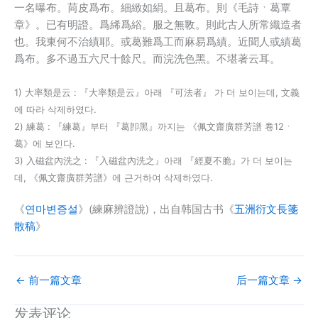
一名曝布。苘皮爲布。細緻如絹。且葛布。則《毛詩ㆍ葛覃
章》。已有明證。爲絺爲綌。服之無斁。則此古人所常織造者
也。我東何不治績耶。或葛難爲工而麻易爲績。近聞人或績葛
爲布。多不過五六尺十餘尺。而浣洗色黑。不堪著云耳。
1) 大率類是云 : 『大率類是云』아래 『可法者』 가 더 보이는데, 文義
에 따라 삭제하였다.
2) 練葛 : 『練葛』부터 『葛卽黑』까지는 《佩文齋廣群芳譜 卷12ㆍ
葛》에 보인다.
3) 入磁盆內洗之 : 『入磁盆內洗之』아래 『經夏不脆』가 더 보이는
데, 《佩文齋廣群芳譜》에 근거하여 삭제하였다.
《
연마변증설
》(練麻辨證說)，出自韩国古书《
五洲衍文長箋
散稿
》
←
前一篇文章
后一篇文章
→
发表评论