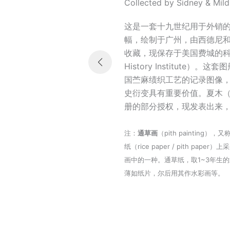
Collected by Sidney & Mild
这是一套十九世纪用于外销
幅，绘制于广州，由西德尼和
收藏，现保存于美国费城的科学
History Institute）
国苎麻绩织工艺的记录图像
史衍变具有重要价值。夏木（S
册的部分授权，现发表出来
注：
通草画
（pith paintin
纸（rice paper / pith pa
画中的一种。通草纸，取1~3年生
薄如纸片，尔后用其作水彩画等。
页