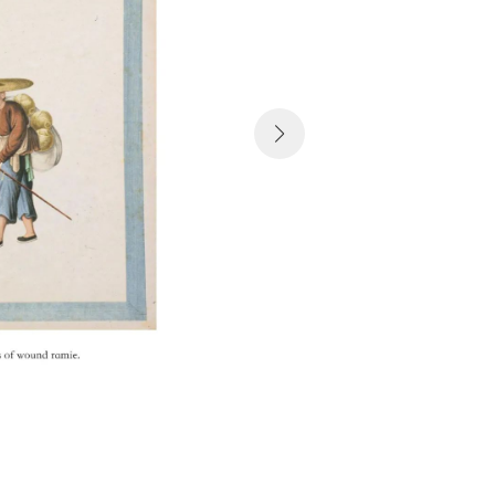
剥麻、分缕、绩纱、
布、煮练、染色、裁
水彩图画，并配有手
织技艺的最完整细致
是，英文说明并未完
有错乱，我们未作调
请大家参酌。