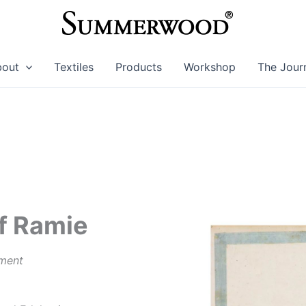
bout
Textiles
Products
Workshop
The Jour
f Ramie
rment