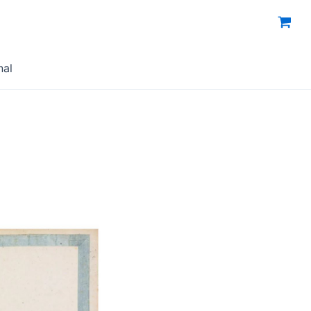
nal
注：全书分5册，每