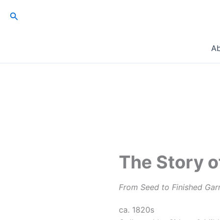
跳
搜
至
索
内
容
A
The Story o
From Seed to Finished Ga
ca. 1820s