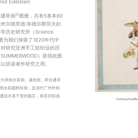
red Edelstein
注
的通草画
图册，共有5卷本60
米尔德里德·埃德尔斯坦夫妇
历史研究所（Science
。这套图册为我们保留了1820年代中
，对研究亚洲手工纺织业的历
UMMERWOOD）获得此图
，以供读者作研究之用。
g），又称为草纸水彩画、蓪纸画，即在通草
per）上采用水彩颜料绘画，是清代广州外销
的通脱木茎干里的髓芯，将其切割成