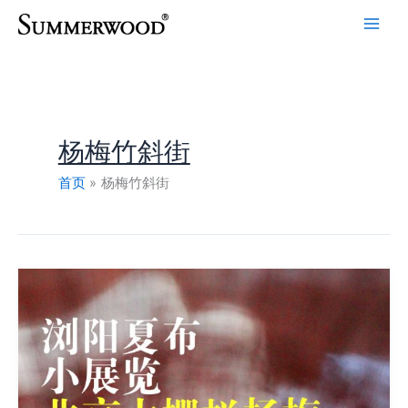
跳
至
内
容
杨梅竹斜街
首页
杨梅竹斜街