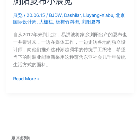
浏阳夏布小展览
展览
/
20.06.15
/
BJDW
,
Dashilar
,
Liuyang-Xiabu
,
北京
国际设计周
,
大栅栏
,
杨梅竹斜街
,
浏阳夏布
自从2012年来到北京，易洪波将家乡浏阳出产的夏布也
一并带过来，一边在媒体工作，一边走访各地的独立设
计师，向他们推介这种渐趋凋零的传统手工织物，希望
当下的时装业能重新采用这种蕴含东亚社会几千年传统
生活方式的面料。
浏
Read More »
阳
夏
布
小
展
览
夏木织物