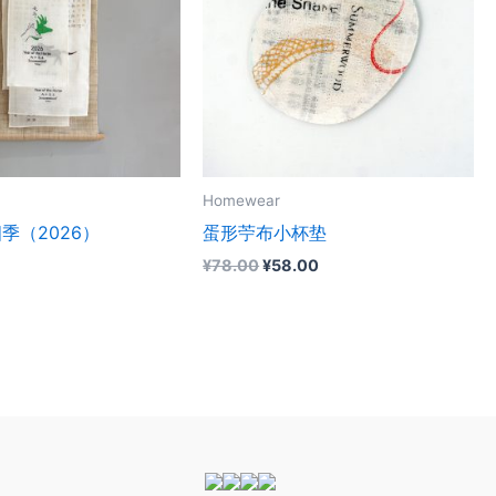
Homewear
季（2026）
蛋形苧布小杯垫
原
当
¥
78.00
¥
58.00
价
前
为：
价
¥78.00。
格
为：
¥58.00。