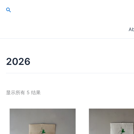
跳
搜
至
索
内
容
A
2026
显示所有 5 结果