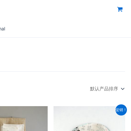
nal
促销！